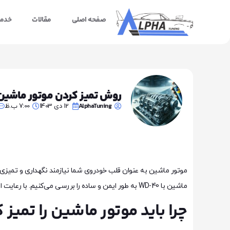
صفحه اصلی
مقالات
خدما
روش تمیز کردن موتور ماشین با wd40 بدون 
AlphaTuning
12 دی 1403
7:00 ب.ظ
موتور ماشین به عنوان قلب خودروی شما نیازمند نگهداری و تمیزی من
ماشین با WD-40 به طور ایمن و ساده را بررسی می‌کنیم. با رعایت این نکات، نه تنها موتور خودرویتان زیبا و درخشان خواهد شد، بلکه عملکرد بهتری نیز خواهد داشت.
چرا باید موتور ماشین را تمیز 