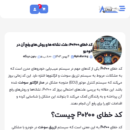
0
کد خطای P0200: علت، نشانه‌ها و روش‌های رفع آن در
خودرو
AlphaTuning
بدون دیدگاه
4 بهمن 1403
8:00 ب.ظ
کد خطای
P0200
یکی از کدهای مهم در سیستم عیب‌یابی خودروهای مدرن است که
به مشکلات مربوط به سیستم تزریق سوخت و انژکتورها اشاره دارد. این کد زمانی بروز
می‌کند که سیستم کنترل موتور (ECU) متوجه مشکل در
مدار انژکتور سوخت
شده
باشد. این مقاله به بررسی علت‌های احتمالی بروز کد P0200، نشانه‌ها و روش‌های رفع
آن پرداخته و به رانندگان کمک می‌کند تا بتوانند این مشکل را شناسایی کرده و
اقدامات لازم را برای رفع آن انجام دهند.
کد خطای P0200 چیست؟
کد خطای
P0200
به این معنی است که سیستم
تزریق سوخت
در خودرو با مشکلی