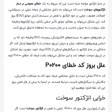
در مدار انژکتور مواجه شده است. این کد مربوط به یک
خطای عمومی در مدار
انژکتورهای سوخت
است که می‌تواند به دلایل مختلفی از جمله خرابی در سیم‌کشی،
اتصالات ضعیف، خرابی در خود انژکتور یا نقص در سیستم کنترل موتور (ECU) بروز
کند. این مشکل می‌تواند بر عملکرد موتور تأثیر منفی بگذارد، زیرا انژکتورها وظیفه
دارند سوخت را به میزان مناسب و در زمان درست به محفظه احتراق تزریق کنند.
در خودروهای مجهز به سیستم‌های الکترونیکی پیچیده، ECU وظیفه دارد که بر
اساس ورودی‌های مختلف، زمان و میزان تزریق سوخت را به انژکتورها ارسال کند. اگر
مشکلی در مدار انژکتور یا سیگنال‌های ارسالی از ECU ایجاد شود، خودرو دچار اختلال
در تزریق سوخت خواهد شد و این مشکل می‌تواند باعث ایجاد کد خطای P0200 شود.
علل بروز کد خطای P0200
کد P0200 ممکن است به دلایل مختلفی ایجاد شود که به مشکلات الکتریکی،
مکانیکی یا سیگنال‌های نادرست مرتبط هستند. در اینجا به برخی از علل اصلی بروز
این کد خطا اشاره خواهیم کرد:
خرابی انژکتور سوخت
یکی از رایج‌ترین علل بروز کد P0200، خرابی یا نقص در
انژکتور سوخت
است. اگر