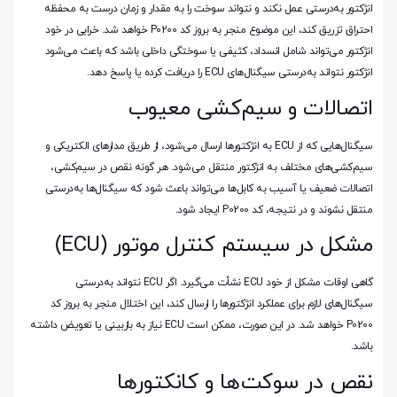
انژکتور به‌درستی عمل نکند و نتواند سوخت را به مقدار و زمان درست به محفظه
احتراق تزریق کند، این موضوع منجر به بروز کد P0200 خواهد شد. خرابی در خود
انژکتور می‌تواند شامل انسداد، کثیفی یا سوختگی داخلی باشد که باعث می‌شود
انژکتور نتواند به‌درستی سیگنال‌های ECU را دریافت کرده یا پاسخ دهد.
اتصالات و سیم‌کشی معیوب
سیگنال‌هایی که از ECU به انژکتورها ارسال می‌شود، از طریق مدارهای الکتریکی و
سیم‌کشی‌های مختلف به انژکتور منتقل می‌شود. هر گونه نقص در سیم‌کشی،
اتصالات ضعیف یا آسیب به کابل‌ها می‌تواند باعث شود که سیگنال‌ها به‌درستی
منتقل نشوند و در نتیجه، کد P0200 ایجاد شود.
مشکل در سیستم کنترل موتور (ECU)
گاهی اوقات مشکل از خود ECU نشأت می‌گیرد. اگر ECU نتواند به‌درستی
سیگنال‌های لازم برای عملکرد انژکتورها را ارسال کند، این اختلال منجر به بروز کد
P0200 خواهد شد. در این صورت، ممکن است ECU نیاز به بازبینی یا تعویض داشته
باشد.
نقص در سوکت‌ها و کانکتورها