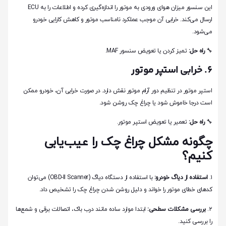
این سنسور میزان هوای ورودی به موتور را اندازه‌گیری کرده و اطلاعات را به ECU
ارسال می‌کند. خرابی آن موجب عملکرد نامناسب موتور و کاهش کارایی خودرو
می‌شود.
🔧
راه حل:
تمیز کردن یا تعویض سنسور MAF.
۶. خرابی استپر موتور
استپر موتور در تنظیم دور آرام موتور نقش دارد. در صورت خرابی آن، خودرو ممکن
است درجا خاموش شود یا چراغ چک روشن شود.
🔧
راه حل:
تعمیر یا تعویض استپر موتور.
چگونه مشکل چراغ چک را عیب‌یابی
کنیم؟
۱.
استفاده از دیاگ خودرو:
با استفاده از دستگاه دیاگ (OBD-II Scanner) می‌توان
کدهای خطای موتور را خواند و دلیل روشن شدن چراغ چک را تشخیص داد.
۲.
بررسی مشکلات سطحی:
ابتدا موارد ساده مانند درب باک، اتصالات برقی و شمع‌ها
را بررسی کنید.