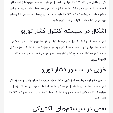
یکی از دلایل اصلی کد P0234، خرابی یا اختلال در خود سیستم توربوشارژ است. اگر
کمپرسور یا توربین دچار مشکل شود، فشار بیشتری از حد مجاز تولید می‌شود و این
موضوع باعث می‌شود که کد P0234 ظاهر شود. خرابی پره‌ها یا سیستم یاتاقان‌های
توربین می‌تواند باعث افزایش فشار توربو شود.
اشکال در سیستم کنترل فشار توربو
این سیستم که وظیفه کنترل میزان فشار تولیدی توسط توربوشارژ را دارد، ممکن
است دچار خرابی شود. سنسور فشار توربو و سوپاپ‌های کنترل فشار اگر دچار مشکل
شوند، قادر به تنظیم صحیح فشار نخواهند بود و این می‌تواند منجر به بروز کد
P0234 شود.
خرابی در سنسور فشار توربو
سنسور فشار توربو وظیفه اندازه‌گیری فشار هوای ورودی به موتور را بر عهده دارد. اگر
این سنسور دچار خرابی یا اختلال در عملکرد شود، اطلاعات نادرستی به ECU ارسال
خواهد کرد که ممکن است به‌عنوان فشار غیرمجاز تشخیص داده شود و کد P0234
ظاهر شود.
نقص در سیستم‌های الکتریکی