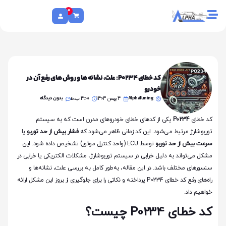
0
کد خطای P0234: علت، نشانه‌ها و روش‌های رفع آن در
خودرو
AlphaTuning
بدون دیدگاه
4 بهمن 1403
4:00 ب.ظ
کد خطای
P0234
یکی از کدهای خطای خودروهای مدرن است که به سیستم
توربوشارژ مرتبط می‌شود. این کد زمانی ظاهر می‌شود که
فشار بیش از حد توربو
یا
سرعت بیش از حد توربو
توسط ECU (واحد کنترل موتور) تشخیص داده شود. این
مشکل می‌تواند به دلیل خرابی در سیستم توربوشارژ، مشکلات الکتریکی یا خرابی در
سنسورهای مختلف باشد. در این مقاله، به‌طور کامل به بررسی علت، نشانه‌ها و
راه‌های رفع کد خطای P0234 پرداخته و نکاتی را برای جلوگیری از بروز این مشکل ارائه
خواهیم داد.
کد خطای P0234 چیست؟