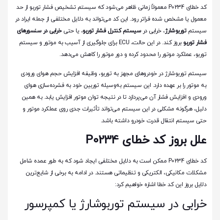
کد خطای P0234 معمولاً زمانی ظاهر می‌شود که سیستم تشخیص فشار توربو از حد
معمول یا مشخص شده فراتر رود. این کد می‌تواند به دلایل مختلفی از جمله ایراد در
سیستم
توربوشارژ
، خرابی در
سیستم کنترل فشار توربو
، یا حتی
خرابی در سنسورهای
فشار توربو
بروز کند. در این حالت، ECU برای جلوگیری از آسیب به موتور و سیستم
توربو، عملکرد موتور را محدود کرده و دور موتور را کاهش می‌دهد.
سیستم توربوشارژ در خودروهای مجهز به توربو، وظیفه افزایش حجم هوای ورودی
به موتور را بر عهده دارد. این سیستم به‌وسیله توربین خود به فشرده‌سازی هوای
ورودی و افزایش فشار آن می‌پردازد تا در نتیجه توان موتور افزایش یابد. به همین
دلیل، هرگونه مشکلی در این سیستم می‌تواند تأثیرات جدی روی عملکرد موتور و
حتی سیستم انتقال قدرت خودرو داشته باشد.
علل بروز کد خطای P0234
کد خطای P0234 ممکن است به دلایل مختلفی ایجاد شود که به طور عمده شامل
مشکلات مکانیکی، الکتریکی و تنظیماتی هستند. در ادامه به برخی از شایع‌ترین
دلایل بروز این کد خطا اشاره خواهیم کرد:
خرابی در سیستم توربوشارژ یا کمپرسور