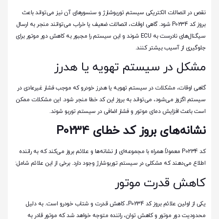
نقص در اتصالات الکتریکی سیستم توربوشارژ و سنسورهای آن نیز می‌تواند باعث
بروز کد P0234 شود. گاهی اوقات، اتصالات ضعیف یا خراب می‌توانند منجر به ارسال
سیگنال‌های نادرست به ECU شوند و این سیستم را مجبور به کاهش دور موتور برای
جلوگیری از آسیب بیشتر کنند.
مشکل در سیستم تهویه یا هدرز
گاهی اوقات، مشکلات در سیستم تهویه یا هدرز خودرو که موجب فشار غیرعادی در
سیستم اگزوز می‌شود، می‌تواند به بروز این کد خطا منجر شود. این مشکلات ممکن
است باعث افزایش دمای موتور و فشار اضافی در سیستم توربو شوند.
نشانه‌های بروز کد خطای P0234
کد P0234 معمولاً همراه با مجموعه‌ای از نشانه‌ها و علائم بروز می‌کند که به راننده
اطلاع می‌دهند که مشکلی در سیستم توربوشارژ وجود دارد. برخی از این علائم شامل:
کاهش قدرت موتور
یکی از اولین علائم بروز کد P0234، کاهش قدرت و شتاب خودرو است. به دلیل
محدودیت دور موتور و کاهش توان، راننده متوجه خواهد شد که موتور قادر به