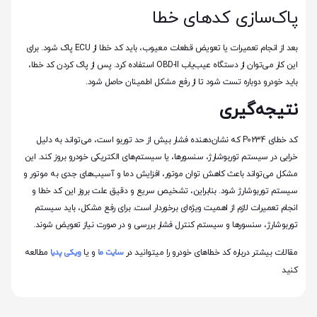
پاک‌سازی کدهای خطا
بعد از انجام تعمیرات یا تعویض قطعات معیوب، باید کد خطا از ECU پاک شود. برای
این کار می‌توان از دستگاه عیب‌یاب OBD-II استفاده کرد. پس از پاک کردن کد خطا،
باید خودرو دوباره تست شود تا از رفع مشکل اطمینان حاصل شود.
نتیجه‌گیری
کد خطای P0234 که نشان‌دهنده فشار بیش از حد توربو است، می‌تواند به دلیل
خرابی در سیستم توربوشارژ، سنسورها، یا سیستم‌های الکتریکی خودرو بروز کند. این
مشکل می‌تواند باعث کاهش توان موتور، افزایش دما و آسیب‌های جدی به موتور و
سیستم توربوشارژ شود. بنابراین، تشخیص سریع و دقیق علت بروز این کد خطا و
انجام تعمیرات لازم از اهمیت ویژه‌ای برخوردار است. برای رفع مشکل، باید سیستم
توربوشارژ، سنسورها و سیستم کنترل فشار بررسی و در صورت نیاز تعویض شوند.
سایت ما
ویکی پدیا
مقالات بیشتر درباره کد خطاهای خودرو را میتوانید در
و یا
مطالعه
کنید